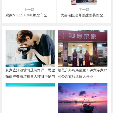
上一篇
下一篇
观致MILESTONE概念车全球首发，开拓品牌新维度
大嘉宅配诠释整建整装整配一站式服务
从家庭泳池驶向辽阔海洋：思傲
规范户外相亲乱象！钟意亲家郑
拓由消费清洁机器人转身声纳与
和公园旗舰店盛大开业
海洋机器人赛道