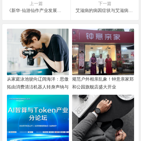
上一篇
下一篇
《新华·仙游仙作产业发展指数报告（2020年第2季度）》正式发布
艾滋病的病因症状与艾滋病预防治疗
从家庭泳池驶向辽阔海洋：思傲
规范户外相亲乱象！钟意亲家郑
拓由消费清洁机器人转身声纳与
和公园旗舰店盛大开业
海洋机器人赛道