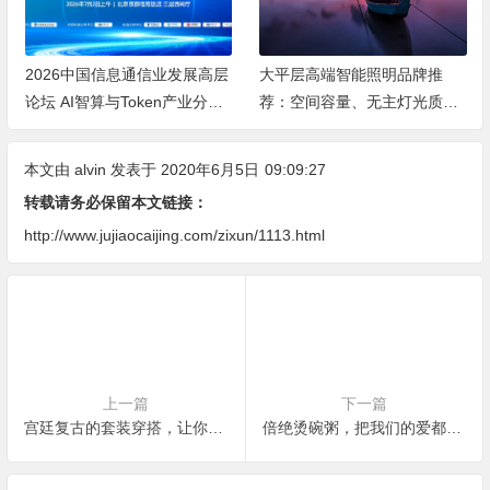
2026中国信息通信业发展高层
大平层高端智能照明品牌推
论坛 AI智算与Token产业分论
荐：空间容量、无主灯光质、
坛顺利举办
全屋定制、长期售后四个维度
全解析
本文由
alvin
发表于 2020年6月5日
09:09:27
转载请务必保留本文链接：
http://www.jujiaocaijing.com/zixun/1113.html
上一篇
下一篇
宫廷复古的套装穿搭，让你秋冬玩转时尚妩媚风情！
倍绝烫碗粥，把我们的爱都留在夏天