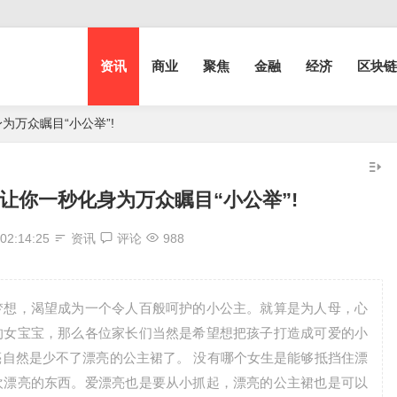
资讯
商业
聚焦
金融
经济
区块链
万众瞩目“小公举”!
让你一秒化身为万众瞩目“小公举”!
02:14:25
资讯
评论
988
梦想，渴望成为一个令人百般呵护的小公主。就算是为人母，心
的女宝宝，那么各位家长们当然是希望想把孩子打造成可爱的小
自然是少不了漂亮的公主裙了。 没有哪个女生是能够抵挡住漂
欢漂亮的东西。爱漂亮也是要从小抓起，漂亮的公主裙也是可以