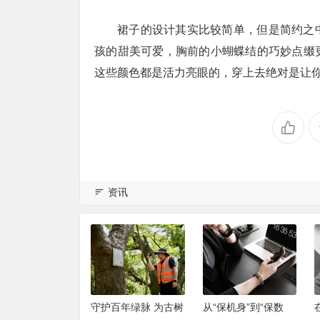
裙子的设计其实比较简单，但是简约之
孩的甜美可爱，胸前的小蝴蝶结的巧妙点缀
这些颜色都是活力亮眼的，穿上去绝对是让你
资讯
平安推出“服务年
守护百年绿脉 为古树
从“保机身”到“保数