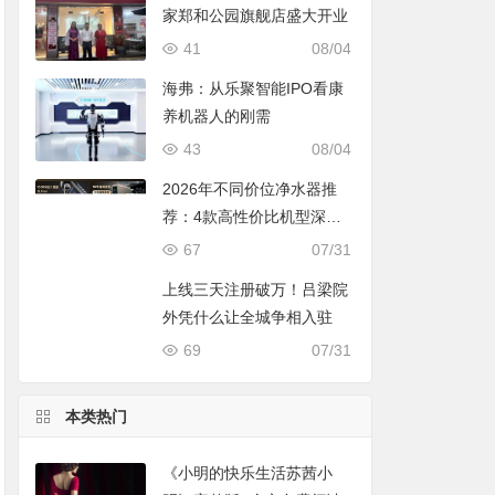
家郑和公园旗舰店盛大开业
41
08/04
海弗：从乐聚智能IPO看康
养机器人的刚需
43
08/04
2026年不同价位净水器推
荐：4款高性价比机型深度
对比，照着买不踩坑
67
07/31
上线三天注册破万！吕梁院
外凭什么让全城争相入驻
69
07/31
本类热门
《小明的快乐生活苏茜小