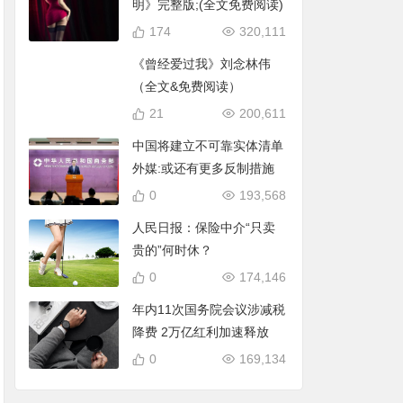
明》完整版;(全文免费阅读)
174
320,111
《曾经爱过我》刘念林伟
（全文&免费阅读）
21
200,611
中国将建立不可靠实体清单
外媒:或还有更多反制措施
0
193,568
人民日报：保险中介“只卖
贵的”何时休？
0
174,146
年内11次国务院会议涉减税
降费 2万亿红利加速释放
0
169,134