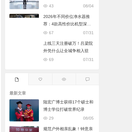
43
08/04
2026年不同价位净水器推
荐：4款高性价比机型深度
对比，照着买不踩坑
67
07/31
上线三天注册破万！吕梁院
外凭什么让全城争相入驻
69
07/31
最新文章
陆宏广博士获得17个硕士和
博士学位打破世界纪录
29
08/05
规范户外相亲乱象！钟意亲