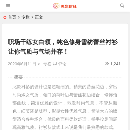
首页
专栏
正文
职场干练女白领，纯色修身雪纺蕾丝衬衫
让你气质与气场并存！
2020年6月11日
专栏
评论
1,241
摘要
此款衬衫的设计也是超精细的。精美的蕾丝花边，穿出
时尚淑女气质，领口的荷叶边与蕾丝花边结合，修饰颈
部曲线，简洁优雅的设计，散发时尚气息，不管从颜
色，细节还是版型，彰显女性优雅气息，简洁大方的版
型适合各种场合，优质的面料柔软舒适，举手投足间展
现高雅气质。衬衫从款式上来说是我们最熟悉的款式。