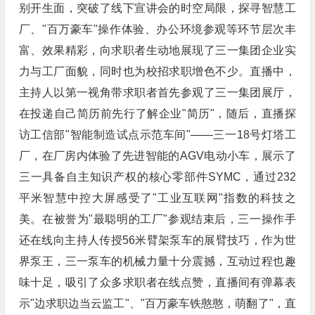
别开生面，突破了线下宣讲会的时空局限，探寻智慧工
厂、"百万豪车"操作体验、办公环境参观等环节层次丰
富、效果精彩，向求职者生动地展现了三一集团企业实
力与工厂面貌，同时也为校招求职增色不少。直播中，
主持人以第一视角带求职者首先参观了三一集团展厅，
在投递自己简历前先行了解企业"简历"，随后，直播探
访工信部"智能制造试点示范车间"——三一18号灯塔工
厂，在厂房内体验了先进智能的AGV电动小车，展示了
三一具备自主知识产权的核心零部件SYMC，通过232
平米智慧中控大屏感受了"工业互联网"指数的科技之
美。在被誉为"最聪明的工厂"参观结束后，三一操作手
还在线向主持人传授56米臂架泵车的展臂技巧，作为世
界泵王，三一泵车的机械力量十分震撼，互动过程也趣
味十足，吸引了众多求职者在线点赞，直播间有弹幕表
示"边求职边当云监工"、"百万豪车铁憨憨，萌翻了"，直