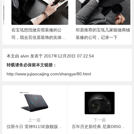
在宝坻想找做宾馆装修的公
邻居推荐的宝坻几家能做商铺
司，我去百佳居装饰的实体店
装修的公司，记录一下
了解了一下
本文由
alvin
发表于 2017年12月20日
07:22:54
转载请务必保留本文链接：
http://www.jujiaocaijing.com/shangye/80.html
上一篇
下一篇
仅限今日 雷神911SE旗舰版秒杀仅5798元
百年历史新经典 尼康D850单反相机评测