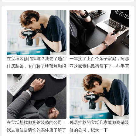
在宝坻装修怕踩坑？我去了趟百
一年接了上百个亲子家庭，阿那
佳居装饰，专门聊了聊预算和报
亚这家童屿民宿留下了一些手写
价
卡片
在宝坻想找做宾馆装修的公司，
邻居推荐的宝坻几家能做商铺装
我去百佳居装饰的实体店了解了
修的公司，记录一下