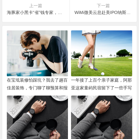
上一篇
下一篇
​海豚家小黑卡“省”钱专家，吃喝玩乐全靠它
WiMi微美云息赴美IPO纳斯达克上市，5G全息AI视觉黑科技唯一股？
在宝坻装修怕踩坑？我去了趟百
一年接了上百个亲子家庭，阿那
佳居装饰，专门聊了聊预算和报
亚这家童屿民宿留下了一些手写
价
卡片