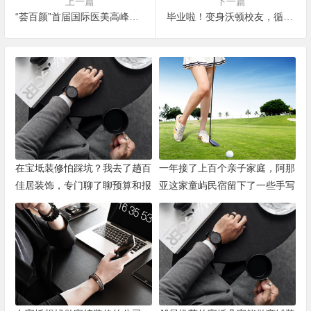
上一篇
下一篇
“荟百颜”首届国际医美高峰论坛
毕业啦！变身沃顿校友，循着初心遇见更好的自己
在宝坻装修怕踩坑？我去了趟百
一年接了上百个亲子家庭，阿那
佳居装饰，专门聊了聊预算和报
亚这家童屿民宿留下了一些手写
价
卡片