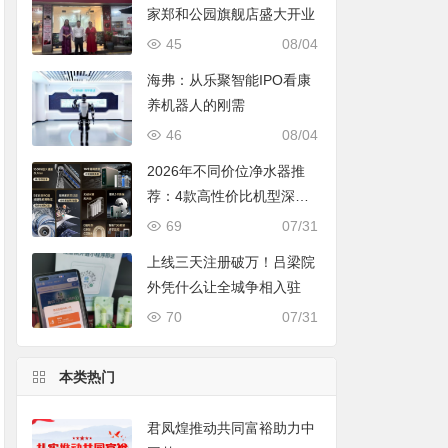
家郑和公园旗舰店盛大开业
45
08/04
海弗：从乐聚智能IPO看康
养机器人的刚需
46
08/04
2026年不同价位净水器推
荐：4款高性价比机型深度
对比，照着买不踩坑
69
07/31
上线三天注册破万！吕梁院
外凭什么让全城争相入驻
70
07/31
本类热门
君凤煌推动共同富裕助力中