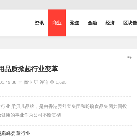
资讯
商业
聚焦
金融
经济
区块链
用品质掀起行业变革
01:49:38
商业
评论
1,695
行业 柔贝儿品牌，是由香港婴舒宝集团和盼盼食品集团共同投
做健康的事业作为公司不断贯彻
巅峰婴童行业