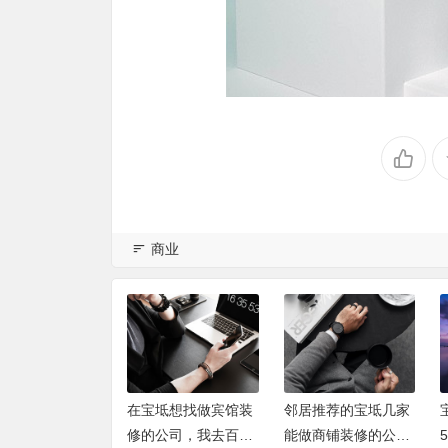
商业
百个亲子
在宝坻想找做宾馆装
邻居推荐的宝坻几家
宝坻装
亚这家童
修的公司，我去百佳
能做商铺装修的公
5家后选