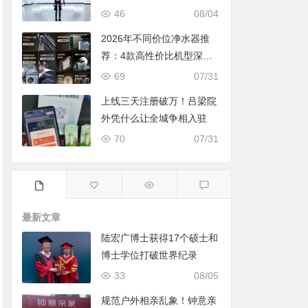
46
08/04
2026年不同价位净水器推
荐：4款高性价比机型深度
对比，照着买不踩坑
69
07/31
上线三天注册破万！吕梁院
外凭什么让全城争相入驻
70
07/31
最新文章
陆宏广博士获得17个硕士和
博士学位打破世界纪录
33
08/05
规范户外相亲乱象！钟意亲