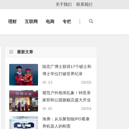
关于我们
联系我们
理财
互联网
电商
专栏
最新文章
陆宏广博士获得17个硕士和
博士学位打破世界纪录
33
08/05
规范户外相亲乱象！钟意亲
家郑和公园旗舰店盛大开业
45
08/04
海弗：从乐聚智能IPO看康
养机器人的刚需