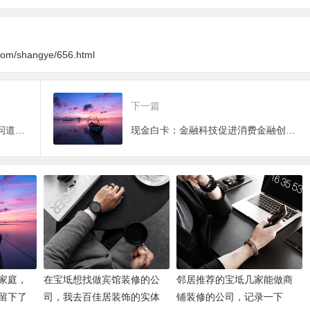
，附签约过程
地的水电施工细节
文章发布完整操作指
渠道
南
指南
g.com/shangye/656.html
下一篇
中外院士航天英雄聚智 太空种子问道宇宙奥秘 航天育种2019论坛在广州高新区举
现金白卡：金融科技促进消费金融创新升级
家庭，
在宝坻想找做宾馆装修的公
邻居推荐的宝坻几家能做商
留下了
司，我去百佳居装饰的实体
铺装修的公司，记录一下