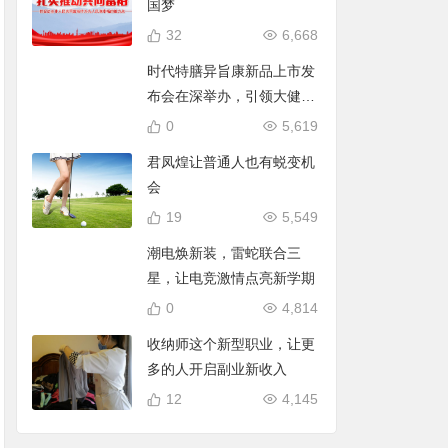
国梦
32
6,668
时代特膳异旨康新品上市发
布会在深举办，引领大健康
时代！
0
5,619
君凤煌让普通人也有蜕变机
会
19
5,549
潮电焕新装，雷蛇联合三
星，让电竞激情点亮新学期
0
4,814
收纳师这个新型职业，让更
多的人开启副业新收入
12
4,145