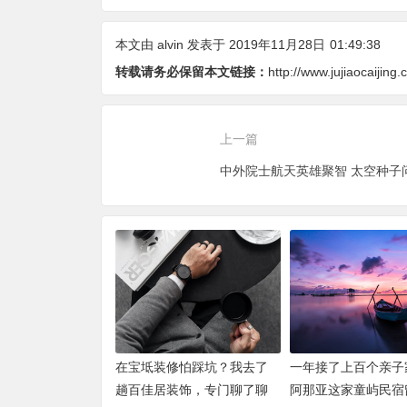
了一些手
居装饰的实体店了解
司，记录一下
饰半包
了一下
本文由
alvin
发表于 2019年11月28日
01:49:38
转载请务必保留本文链接：
http://www.jujiaocaijin
上一篇
在宝坻装修怕踩坑？我去了
一年接了上百个亲子
趟百佳居装饰，专门聊了聊
阿那亚这家童屿民宿