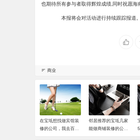
也期待所有参与者取得辉煌成绩,同时祝愿海
本报将会对活动进行持续跟踪报道
商业
坻想找做宾馆装
邻居推荐的宝坻几家
宝坻装修记录：对比
公司，我去百佳
能做商铺装修的公
5家后选了百佳居装
饰的实体店了解
司，记录一下
饰半包，附签约过程