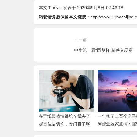
下
本文由
alvin
发表于 2020年9月8日
02:46:18
转载请务必保留本文链接：
http://www.jujiaocaijin
上一篇
中华第一届“圆梦杯”慈善交易赛
在宝坻装修怕踩坑？我去了
一年接了上百个亲子
趟百佳居装饰，专门聊了聊
阿那亚这家童屿民宿
预算和报价
一些手写卡片