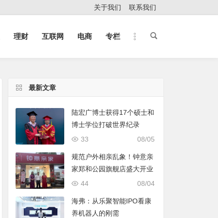
关于我们
联系我们
理财
互联网
电商
专栏
最新文章
陆宏广博士获得17个硕士和
博士学位打破世界纪录
33
08/05
规范户外相亲乱象！钟意亲
家郑和公园旗舰店盛大开业
44
08/04
海弗：从乐聚智能IPO看康
养机器人的刚需