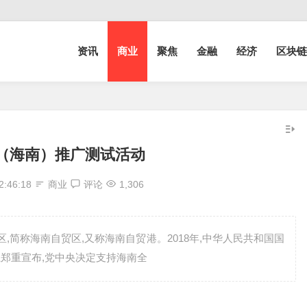
资讯
商业
聚焦
金融
经济
区块链
（海南）推广测试活动
2:46:18
商业
评论
1,306
区,简称海南自贸区,又称海南自贸港。2018年,中华人民共和国国
上郑重宣布,党中央决定支持海南全