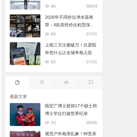
46
08/04
2026年不同价位净水器推
荐：4款高性价比机型深度
对比，照着买不踩坑
68
07/31
上线三天注册破万！吕梁院
外凭什么让全城争相入驻
69
07/31
最新文章
陆宏广博士获得17个硕士和
博士学位打破世界纪录
33
08/05
规范户外相亲乱象！钟意亲