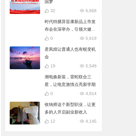
国梦
32
6,668
时代特膳异旨康新品上市发
布会在深举办，引领大健康
时代！
0
5,619
君凤煌让普通人也有蜕变机
会
19
5,549
潮电焕新装，雷蛇联合三
星，让电竞激情点亮新学期
0
4,814
收纳师这个新型职业，让更
多的人开启副业新收入
12
4,145