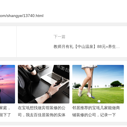
南
指南
g.com/shangye/13740.html
下一篇
教师月有礼【中山温泉】88元=养生温泉+西餐厅下午茶！
家庭，
在宝坻想找做宾馆装修的公
邻居推荐的宝坻几家能做商
留下了
司，我去百佳居装饰的实体
铺装修的公司，记录一下
店了解了一下