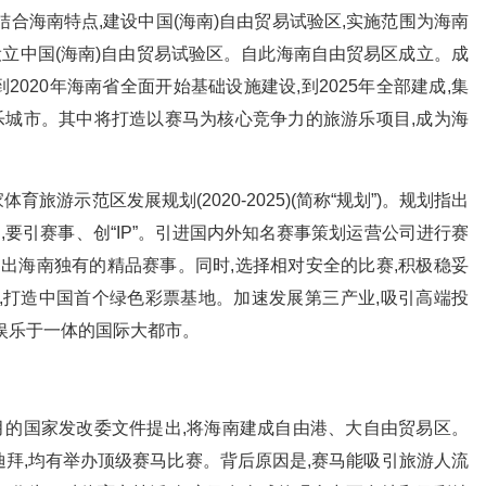
合海南特点,建设中国(海南)自由贸易试验区,实施范围为海南
同意设立中国(海南)自由贸易试验区。自此海南自由贸易区成立。成
020年海南省全面开始基础设施建设,到2025年全部建成,集
娱乐城市。其中将打造以赛马为核心竞争力的旅游乐项目,成为海
示范区发展规划(2020-2025)(简称“规划”)。规划指出
提到,要引赛事、创“IP”。引进国内外知名赛事策划运营公司进行赛
造出海南独有的精品赛事。同时,选择相对安全的比赛,积极稳妥
,打造中国首个绿色彩票基地。加速发展第三产业,吸引高端投
娱乐于一体的国际大都市。
月的国家发改委文件提出,将海南建成自由港、大自由贸易区。
拜,均有举办顶级赛马比赛。背后原因是,赛马能吸引旅游人流