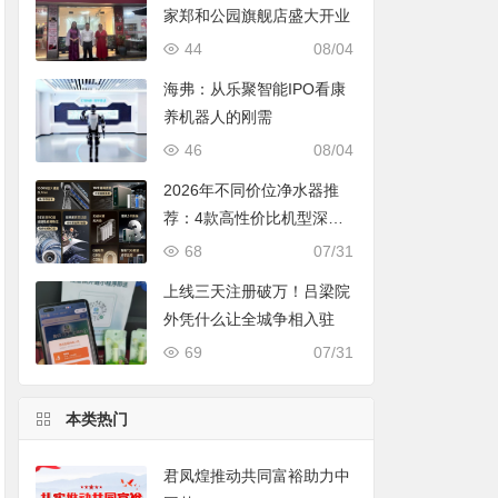
家郑和公园旗舰店盛大开业
44
08/04
海弗：从乐聚智能IPO看康
养机器人的刚需
46
08/04
2026年不同价位净水器推
荐：4款高性价比机型深度
对比，照着买不踩坑
68
07/31
上线三天注册破万！吕梁院
外凭什么让全城争相入驻
69
07/31
本类热门
君凤煌推动共同富裕助力中