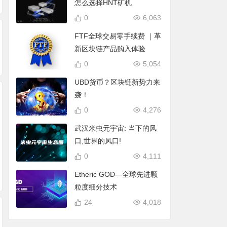
怎么选择HNT矿机
0
6,063
FTF全球交易零手续费 ｜革
新区块链产品购入体验
0
5,054
UBD货币？区块链新势力来
袭！
0
4,276
武汉米虫元宇宙: 当下的风
口,世界的风口!
0
4,111
Etheric GOD—全球先进颗
粒度细分技术
24
4,018