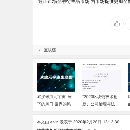
通证市场金融衍生品市场,为市场提供更加全
区块链
nAI的WorldBrai
武汉米虫元宇宙: 当
“2023区块链技术创
揭开神经元仿真
下的风口,世界的风
新、公司治理与法律
秘面纱，迎接机
口!
规制”研讨会举行
度思考的新纪元
本文由
alvin
发表于 2020年2月26日
13:13:36