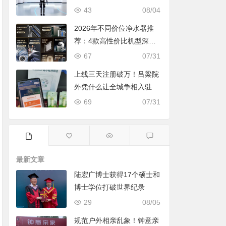
43
08/04
2026年不同价位净水器推
荐：4款高性价比机型深度
对比，照着买不踩坑
67
07/31
上线三天注册破万！吕梁院
外凭什么让全城争相入驻
69
07/31
最新文章
陆宏广博士获得17个硕士和
博士学位打破世界纪录
29
08/05
规范户外相亲乱象！钟意亲