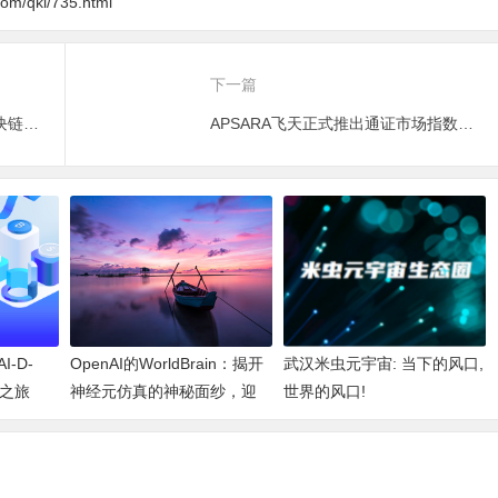
.com/qkl/735.html
下一篇
FTF全球交易零手续费 ｜革新区块链产品购入体验
APSARA飞天正式推出通证市场指数交易平台ACIEX
-D-
OpenAI的WorldBrain：揭开
武汉米虫元宇宙: 当下的风口,
新之旅
神经元仿真的神秘面纱，迎
世界的风口!
接机器深度思考的新纪元