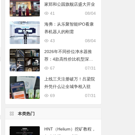
家郑和公园旗舰店盛大开业
41
08/04
海弗：从乐聚智能IPO看康
养机器人的刚需
43
08/04
2026年不同价位净水器推
荐：4款高性价比机型深度
对比，照着买不踩坑
67
07/31
上线三天注册破万！吕梁院
外凭什么让全城争相入驻
69
07/31
共探共推Web3游戏
三只小牛重拳出击元
WorldBrain研报：
行业发展，PlanckX
宇宙，2000瓶“数字
工智能如何重塑全
本类热门
亮相Token2049亚洲
牛奶”上线秒空！
经济格局
Web3盛会
HNT（Helium）挖矿教程，