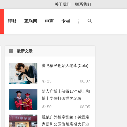
关于我们
联系我们
理财
互联网
电商
专栏
最新文章
腾飞移民创始人老李(Cole)
23
08/07
陆宏广博士获得17个硕士和
博士学位打破世界纪录
50
08/05
规范户外相亲乱象！钟意亲
家郑和公园旗舰店盛大开业