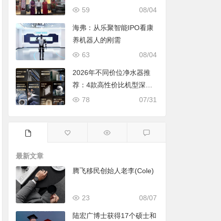
59
08/04
海弗：从乐聚智能IPO看康
养机器人的刚需
63
08/04
2026年不同价位净水器推
荐：4款高性价比机型深度
对比，照着买不踩坑
78
07/31
最新文章
腾飞移民创始人老李(Cole)
23
08/07
陆宏广博士获得17个硕士和