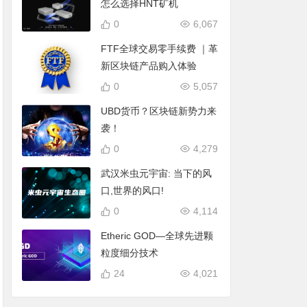
怎么选择HNT矿机
0
6,067
FTF全球交易零手续费 ｜革
新区块链产品购入体验
0
5,057
UBD货币？区块链新势力来
袭！
0
4,279
武汉米虫元宇宙: 当下的风
口,世界的风口!
0
4,114
Etheric GOD—全球先进颗
粒度细分技术
24
4,021