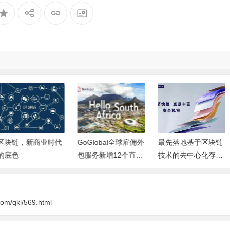
区块链，新商业时代
GoGlobal全球雇佣外
最先落地基于区块链
的底色
包服务新增12个直营
技术的去中心化存储
国家，首次进入非洲
云——小龙云
市场
.com/qkl/569.html