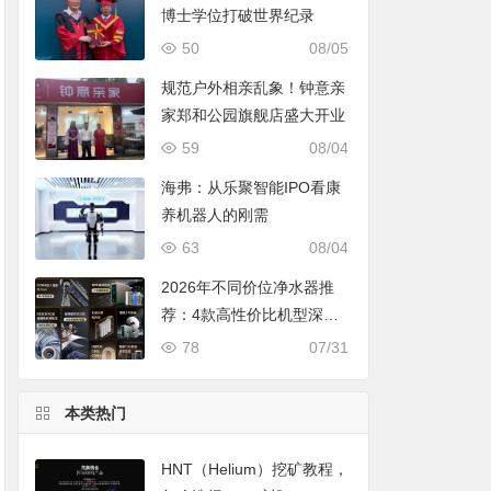
博士学位打破世界纪录
50
08/05
规范户外相亲乱象！钟意亲
家郑和公园旗舰店盛大开业
59
08/04
海弗：从乐聚智能IPO看康
养机器人的刚需
63
08/04
2026年不同价位净水器推
荐：4款高性价比机型深度
对比，照着买不踩坑
78
07/31
本类热门
HNT（Helium）挖矿教程，