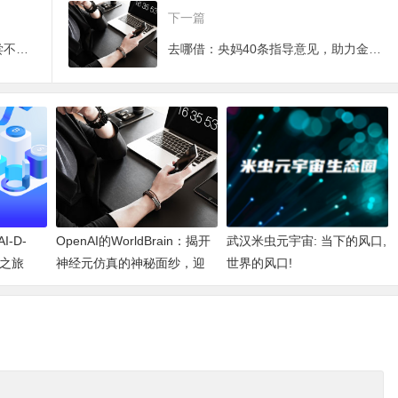
下一篇
浅橙科技：承认和包容失败，何尝不是一种收获！
去哪借：央妈40条指导意见，助力金融科技腾飞
-D-
OpenAI的WorldBrain：揭开
武汉米虫元宇宙: 当下的风口,
新之旅
神经元仿真的神秘面纱，迎
世界的风口!
接机器深度思考的新纪元