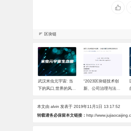
区块链
nAI的WorldBrai
武汉米虫元宇宙: 当
“2023区块链技术创
揭开神经元仿真
下的风口,世界的风
新、公司治理与法律
秘面纱，迎接机
口!
规制”研讨会举行
度思考的新纪元
本文由
alvin
发表于 2019年11月1日
13:17:52
转载请务必保留本文链接：
http://www.jujiaocaijing