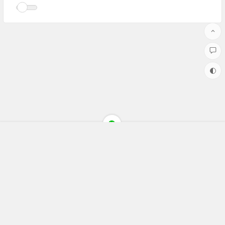
Copyright ©聚焦财经(jujiaocaijing.com)All Rights Reserved 版权
所有