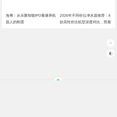
海弗：从乐聚智能IPO看康养机
2026年不同价位净水器推荐：4
器人的刚需
款高性价比机型深度对比，照着
买不踩坑
Copyright ©聚焦财经(jujiaocaijing.com)All Rights Reserved 版权