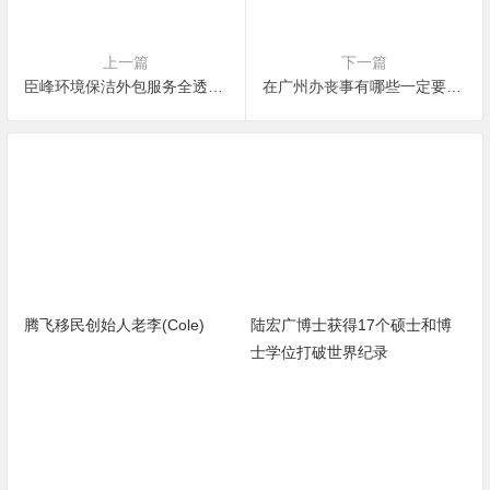
上一篇
下一篇
臣峰环境保洁外包服务全透视：从SOP到数字化管理，服务规范如何炼成？
在广州办丧事有哪些一定要知道的？普通人的避坑经验与建议
腾飞移民创始人老李(Cole)
陆宏广博士获得17个硕士和博
士学位打破世界纪录