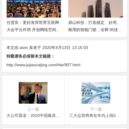
鼎山科技：打造稳定、好用、
亚马逊云科技受邀出席金蝶20
耐用的智能门锁，诠释“科技温
23全球创见者大会
暖生活”的品牌理念
本文由
alvin
发表于 2020年4月13日
13:15:03
转载请务必保留本文链接：
http://www.jujiaocaijing.com/hlw/907.html
上一篇
下一篇
大公司晨读：2020中国最具影响力50位商界领袖，马云任正非等上榜
三大运营商将在年内上线5G消息，或将实行流量计费