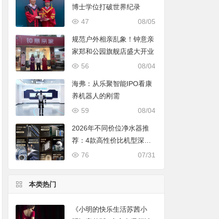
博士学位打破世界纪录
47
08/05
规范户外相亲乱象！钟意亲
家郑和公园旗舰店盛大开业
56
08/04
海弗：从乐聚智能IPO看康
养机器人的刚需
59
08/04
2026年不同价位净水器推
荐：4款高性价比机型深度
对比，照着买不踩坑
76
07/31
本类热门
《小明的快乐生活苏茜小