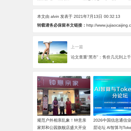
oken产业分论坛
量、无主灯光质、全
设计、稳定、服务四
举办
屋定制、长期售后四
大维度深度盘点
本文由
alvin
发表于 2021年7月13日
00:32:13
个维度全解析
转载请务必保留本文链接：
http://www.jujiaocaijing
上一篇
规范户外相亲乱象！钟意亲
2026中国信息通信
家郑和公园旗舰店盛大开业
层论坛 AI智算与Tok