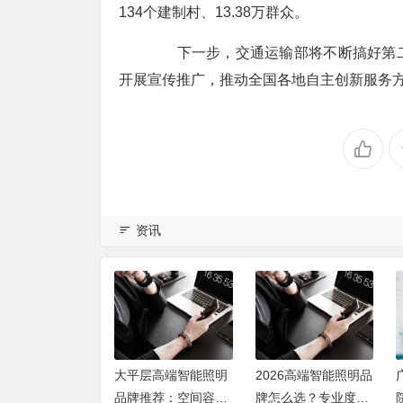
134个建制村、13.38万群众。
下一步，交通运输部将不断搞好第二
开展宣传推广，推动全国各地自主创新服务方
资讯
26中国信息通信业
大平层高端智能照明
2026高端智能照明品
高层论坛 AI智算
品牌推荐：空间容
牌怎么选？专业度、