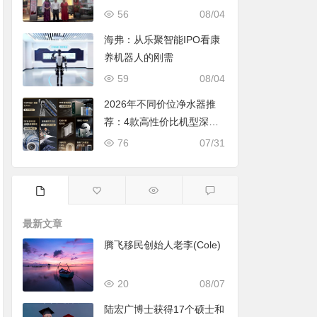
56
08/04
海弗：从乐聚智能IPO看康
养机器人的刚需
59
08/04
2026年不同价位净水器推
荐：4款高性价比机型深度
对比，照着买不踩坑
76
07/31
最新文章
腾飞移民创始人老李(Cole)
20
08/07
陆宏广博士获得17个硕士和