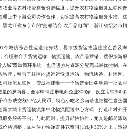
农牧业等农村物流整合资源幅度，提升农村物流服务互联网普
管理上中下游公司协作合作，切实提高农村物流服务水准。这
、黑龙江省东宁市的“交邮结合 农产品电商”、浙江省绍兴市柯
1个城镇综合性运送服务站，县市级货运物流连接点普及率
0%，合理融合了货物运输、物流运输、农产品营销、度假旅游服
土货入城”双重循环系统，也促进乡村资源分配完成最优控制。在
知名品牌，融合了县区内货运运输货运站、物流快递、村淘网、
农村物流互联网，变成福建唯一一个当选全国各地第一批农村
量的屏南县，全乡申请注册电商企业306家，设立店铺360多
电子商务成交额52亿人民币。特色小吃名乡南靖也把握住当选国
创新大城市货运物流集中化物流配送中心方式，打造出对外开
流服务服务平台。与此同时，提升邮快协作，尤其是邮局派送
或价格调整，农村住户快递寄件花费同歩减少30%之上，造福