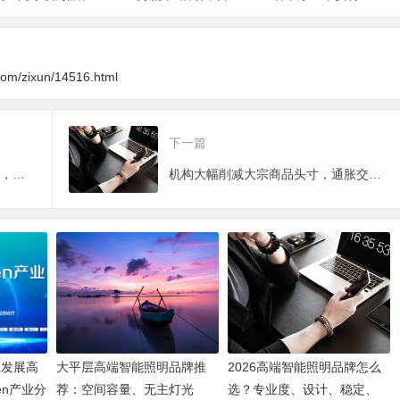
专属照料服务介绍
“萌宠服务”综合金融
解决方案
.com/zixun/14516.html
下一篇
论文查重“黑市”：售价几元到上千，有商家以山寨网站欺骗消费者
机构大幅削减大宗商品头寸，通胀交易退潮“大幕降临”？
业发展高
大平层高端智能照明品牌推
2026高端智能照明品牌怎么
en产业分
荐：空间容量、无主灯光
选？专业度、设计、稳定、