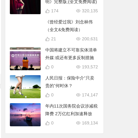
明》完整版;(全文免费阅读)
174
320,135
《曾经爱过我》刘念林伟
（全文&免费阅读）
21
200,631
中国将建立不可靠实体清单
外媒:或还有更多反制措施
0
193,572
人民日报：保险中介“只卖
贵的”何时休？
0
174,147
年内11次国务院会议涉减税
降费 2万亿红利加速释放
0
169,134
从“保机身”到“保数
在许昌，我找了很久
在许昌，我终于学
据” 护航低空经济产
才明白：心理咨询不
了不再“硬扛”：一