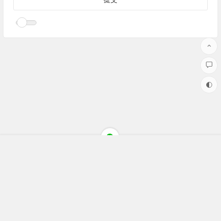
Copyright ©聚焦财经(jujiaocaijing.com)All Rights Reserved 版权
所有