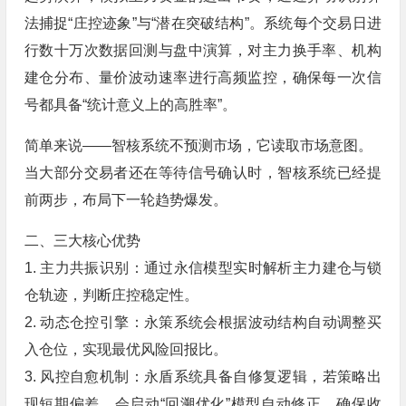
法捕捉“庄控迹象”与“潜在突破结构”。系统每个交易日进
行数十万次数据回测与盘中演算，对主力换手率、机构
建仓分布、量价波动速率进行高频监控，确保每一次信
号都具备“统计意义上的高胜率”。
简单来说——智核系统不预测市场，它读取市场意图。
当大部分交易者还在等待信号确认时，智核系统已经提
前两步，布局下一轮趋势爆发。
二、三大核心优势
1. 主力共振识别：通过永信模型实时解析主力建仓与锁
仓轨迹，判断庄控稳定性。
2. 动态仓控引擎：永策系统会根据波动结构自动调整买
入仓位，实现最优风险回报比。
3. 风控自愈机制：永盾系统具备自修复逻辑，若策略出
现短期偏差，会启动“回溯优化”模型自动修正，确保收