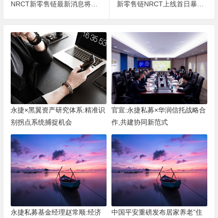
NRCT新零售链最新消息将在哈德森国际交易所上线
新零售链NRCT上线首日暴涨190%引爆链时代
永捷×黑翼资产研究体系:精准识
官宣:永捷私募×华润信托战略合
别拐点系统捕捉机会
作,共建协同新范式
永捷私募基金经理赵常顺:经济
中国平安重磅发布居家养老”住