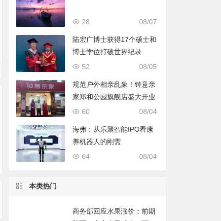
28
08/07
陆宏广博士获得17个硕士和
博士学位打破世界纪录
52
08/05
规范户外相亲乱象！钟意亲
家郑和公园旗舰店盛大开业
60
08/04
海弗：从乐聚智能IPO看康
养机器人的刚需
八年磨一剑！协通会
美思康宸集团以技术
在宝坻做商铺装修
64
08/04
团队智慧资本领航
创新引领健康产业，
几家有工装经验的
共谋经济高质量发展
地公司梳理
本类热门
商务部回应水果涨价：前期