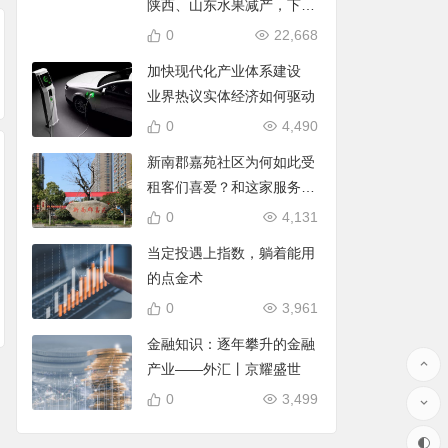
陕西、山东水果减产，下一
步价格将回落
0
22,668
加快现代化产业体系建设
业界热议实体经济如何驱动
0
4,490
新南郡嘉苑社区为何如此受
租客们喜爱？和这家服务站
有关
0
4,131
当定投遇上指数，躺着能用
的点金术
0
3,961
金融知识：逐年攀升的金融
产业——外汇丨京耀盛世
0
3,499