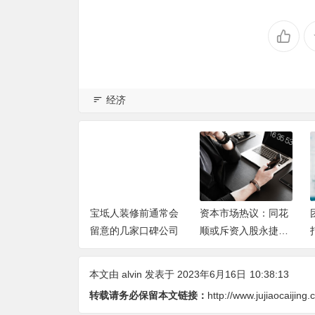
经济
层别墅装修专属
宝坻人装修前通常会
资本市场热议：同花
商能力分析
留意的几家口碑公司
顺或斥资入股永捷量
化20%
本文由
alvin
发表于 2023年6月16日
10:38:13
转载请务必保留本文链接：
http://www.jujiaocaijing.