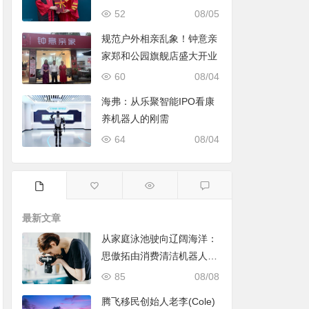
52
08/05
规范户外相亲乱象！钟意亲
家郑和公园旗舰店盛大开业
60
08/04
海弗：从乐聚智能IPO看康
养机器人的刚需
64
08/04
最新文章
从家庭泳池驶向辽阔海洋：
思傲拓由消费清洁机器人转
身声纳与海洋机器人赛道
85
08/08
腾飞移民创始人老李(Cole)